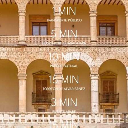
1
 MIN
TRANSPORTE PÚBLICO
5
 MIN
HOSPITAL DE GUADALAJARA
10
 MIN
PARQUE NATURAL
15
 MIN
TORREÓN DE ALVAR FÁÑEZ
3
 MIN
PUENTE ÁRABE
15
 MIN