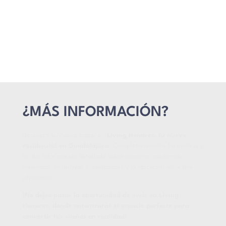
¿MÁS INFORMACIÓN?
Descubre tu nuevo hogar en
Living Henares, tu nuevo
residencial en Guadalajara
. Completa nuestro formulario y
recibe información detallada sobre nuestras modernas
viviendas, exclusivas comodidades y la ubicación ideal que
ofrecemos.
¡No dejes pasar la oportunidad de vivir en Living
Henares, donde encontrarás el espacio perfecto para
convertir tus sueños en realidad!