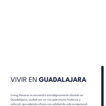
UN HOGAR
PENSADO
PARA TI
VIVIR EN
GUADALAJARA
Living Henares se encuentra estratégicamente ubicado en
Guadalajara, ciudad con un rico patrimonio histórico y
cultural, que además ofrece una calidad de vida excepcional.