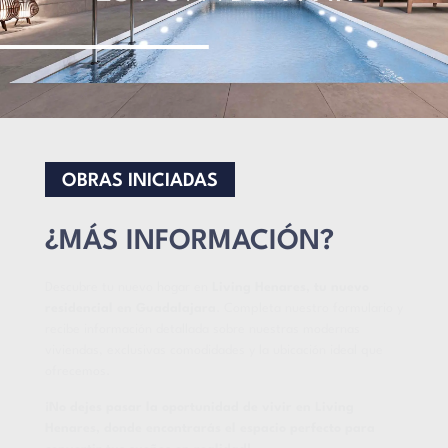
OBRAS INICIADAS
¿MÁS INFORMACIÓN?
Descubre tu nuevo hogar en
Living Henares, tu nuevo
residencial en Guadalajara
. Completa nuestro formulario y
recibe información detallada sobre nuestras modernas
viviendas, exclusivas comodidades y la ubicación ideal que
ofrecemos.
¡No dejes pasar la oportunidad de vivir en Living
Henares, donde encontrarás el espacio perfecto para